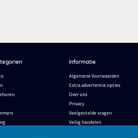
ategorien
Informatie
to
Algemene Voorwaarden
en
Extra advertentie opties
behoren
Over ons
Privacy
ommers
Veelgestelde vragen
ing
Veilig handelen
s
Zakelijke adverteren