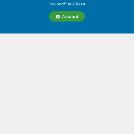
"akkoord" te klikken
Akkoord
2e-hands.nl
Gratis adverteren voor iedereen op 2e-hands.nl van
tweedehands tot splinternieuw. Extra opvallen of een link naar
uw eigen website? Voor slechts 3,95 is dit zo geregeld.