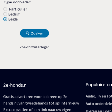
Type aanbieder:
Particulier
Bedrijf
Beide
Zoeken
Zoekformulier legen
Populaire c
2e-hands.nl
Audio, Tv en Fo
Gratis adverteren voor iedereen op 2e-
hands.nl van tweedehands tot splinternieuw.
Auto onderdel
Extra opvallen of een link naar uw eigen
Dieren en Toe