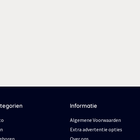
ategorien
Informatie
to
Algemene Voorwaarden
en
Extra advertentie opties
behoren
Over ons