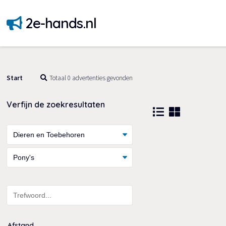
2e-hands.nl
Start
Totaal 0 advertenties gevonden
Verfijn de zoekresultaten
Afstand