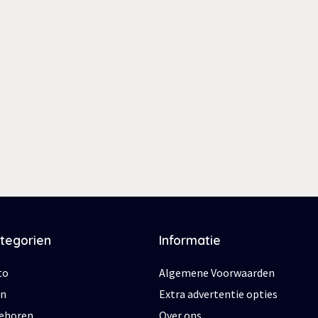
ategorien
Informatie
to
Algemene Voorwaarden
en
Extra advertentie opties
behoren
Over ons