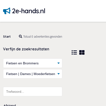
2e-hands.nl
Start
Totaal 0 advertenties gevonden
Verfijn de zoekresultaten
Afstand