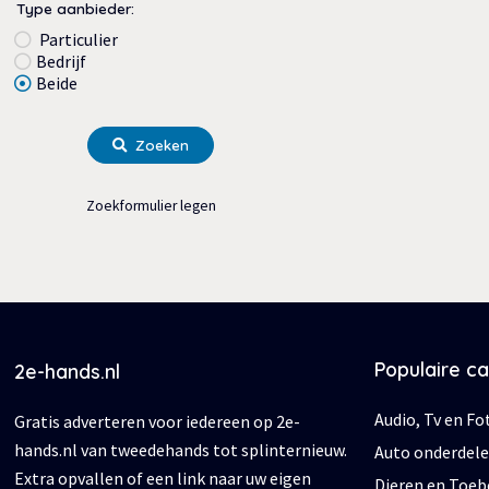
Type aanbieder:
Particulier
Bedrijf
Beide
Zoeken
Zoekformulier legen
Populaire c
2e-hands.nl
Audio, Tv en Fo
Gratis adverteren voor iedereen op 2e-
hands.nl van tweedehands tot splinternieuw.
Auto onderdel
Extra opvallen of een link naar uw eigen
Dieren en Toe