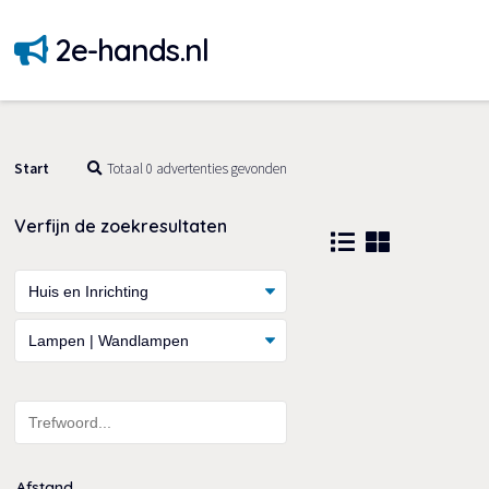
2e-hands.nl
Start
Totaal 0 advertenties gevonden
Verfijn de zoekresultaten
Afstand