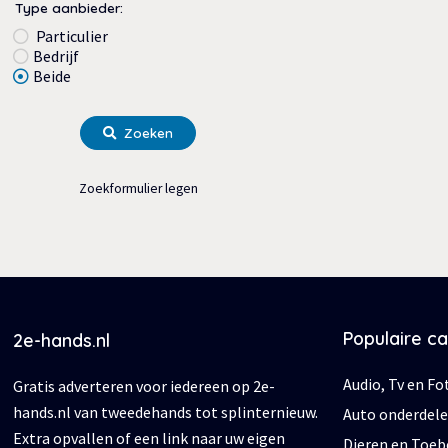
Type aanbieder:
Particulier
Bedrijf
Beide
Zoeken
Zoekformulier legen
Populaire c
2e-hands.nl
Audio, Tv en Fo
Gratis adverteren voor iedereen op 2e-
hands.nl van tweedehands tot splinternieuw.
Auto onderdel
Extra opvallen of een link naar uw eigen
Dieren en Toe