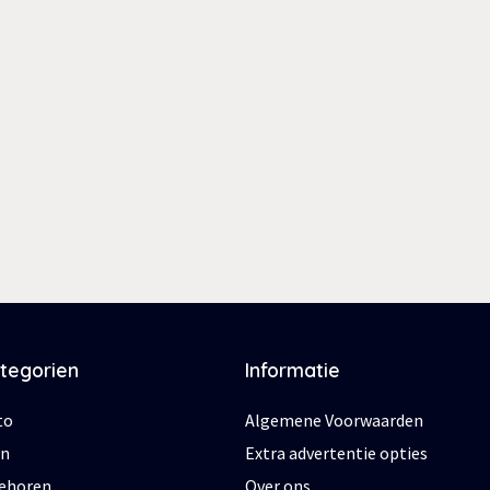
ategorien
Informatie
to
Algemene Voorwaarden
en
Extra advertentie opties
behoren
Over ons