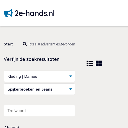
2e-hands.nl
Start
Totaal 0 advertenties gevonden
Verfijn de zoekresultaten
Afstand