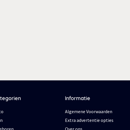
ategorien
Informatie
to
Algemene Voorwaarden
en
Extra advertentie opties
behoren
Over ons