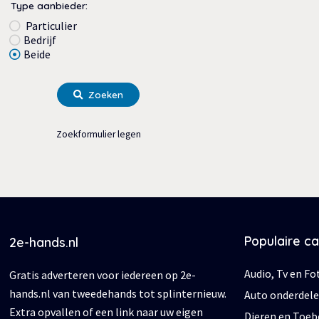
Type aanbieder:
Particulier
Bedrijf
Beide
Zoeken
Zoekformulier legen
Populaire c
2e-hands.nl
Audio, Tv en Fo
Gratis adverteren voor iedereen op 2e-
hands.nl van tweedehands tot splinternieuw.
Auto onderdel
Extra opvallen of een link naar uw eigen
Dieren en Toe