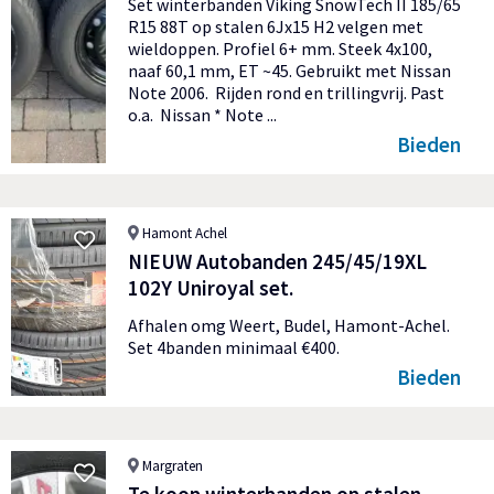
Set winterbanden Viking SnowTech II 185/65
R15 88T op stalen 6Jx15 H2 velgen met
wieldoppen. Profiel 6+ mm. Steek 4x100,
naaf 60,1 mm, ET ~45. Gebruikt met Nissan
Note 2006. Rijden rond en trillingvrij. Past
o.a. Nissan * Note ...
Bieden
Hamont Achel
NIEUW Autobanden 245/45/19XL
102Y Uniroyal set.
Afhalen omg Weert, Budel, Hamont-Achel.
Set 4banden minimaal €400.
Bieden
Margraten