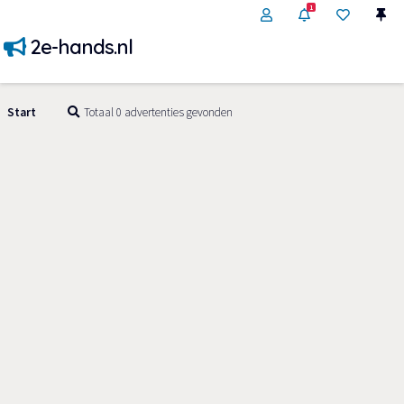
1
2e-hands.nl
Start
Totaal 0 advertenties gevonden