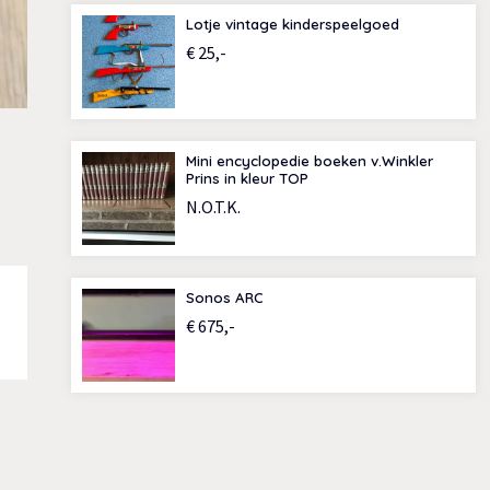
Lotje vintage kinderspeelgoed
€ 25,-
Mini encyclopedie boeken v.Winkler
Prins in kleur TOP
N.O.T.K.
Sonos ARC
€ 675,-
d