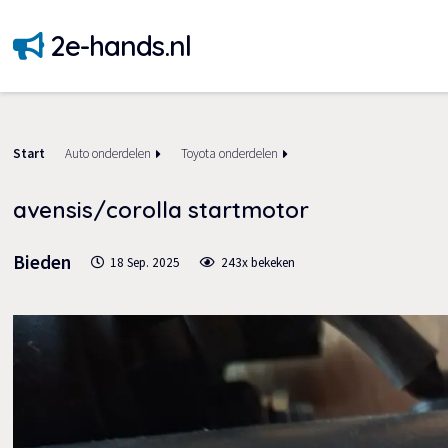
2e-hands.nl
Start
Auto onderdelen
Toyota onderdelen
avensis/corolla startmotor
Bieden
18 Sep. 2025
243x bekeken