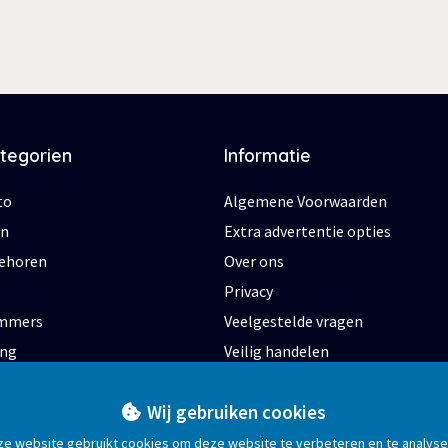
ategorien
Informatie
to
Algemene Voorwaarden
en
Extra advertentie opties
behoren
Over ons
Privacy
ommers
Veelgestelde vragen
ing
Veilig handelen
s
Zakelijke adverteren
Wij gebruiken cookies
eren
e website gebruikt cookies om deze website te verbeteren en te analys