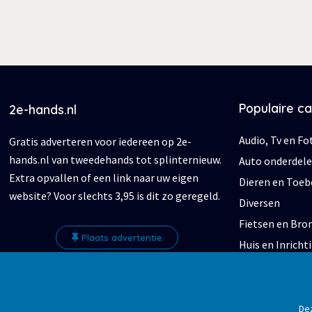
Populaire c
2e-hands.nl
Audio, Tv en Fo
Gratis adverteren voor iedereen op 2e-
hands.nl van tweedehands tot splinternieuw.
Auto onderdel
Extra opvallen of een link naar uw eigen
Dieren en Toe
website? Voor slechts 3,95 is dit zo geregeld.
Diversen
Fietsen en Br
Plaats advertentie
Huis en Inricht
Kleding | Dame
Verzamelen
Zakelijke goed
Dez