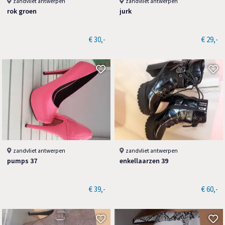
zandvliet antwerpen
zandvliet antwerpen
rok groen
jurk
€ 30,-
€ 29,-
zandvliet antwerpen
zandvliet antwerpen
pumps 37
enkellaarzen 39
€ 39,-
€ 60,-