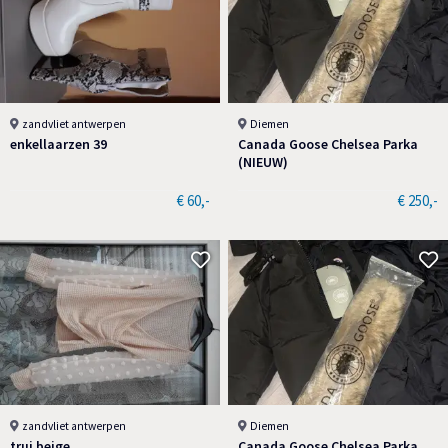
zandvliet antwerpen
Diemen
enkellaarzen 39
Canada Goose Chelsea Parka
(NIEUW)
€ 60,-
€ 250,-
zandvliet antwerpen
Diemen
trui beige
Canada Goose Chelsea Parka