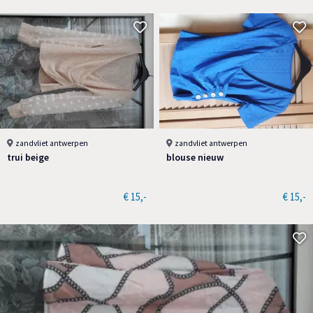
zandvliet antwerpen
zandvliet antwerpen
trui beige
blouse nieuw
€ 15,-
€ 15,-