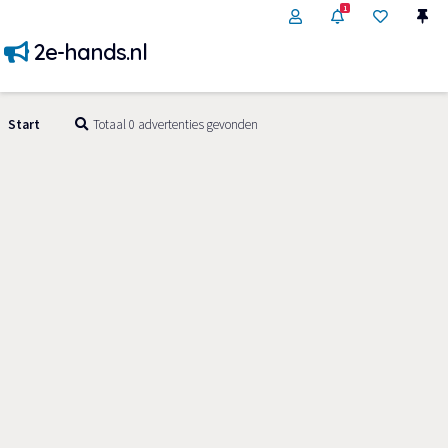
1
2e-hands.nl
Start
Totaal 0 advertenties gevonden