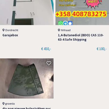
Dordrecht
hhhaad
Garajebox
1,4-Butanediol (BDO) CAS 110-
63-4 Safe Shipping
€ 450,-
€ 100,-
groenlo
div nog nieuwe hulpstukken pvc