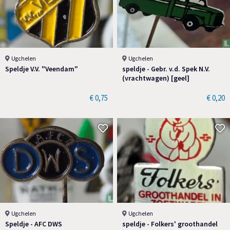
Ugchelen
Ugchelen
Speldje V.V. "Veendam"
speldje - Gebr. v.d. Spek N.V.
(vrachtwagen) [geel]
€ 0,75
€ 0,20
Ugchelen
Ugchelen
Speldje - AFC DWS
speldje - Folkers' groothandel